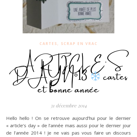
,
CARTES
SCRAP EN VRAC
ARTICLE’S
DAY N°13
cartes
et bonne année
31 décembre 2014
Hello hello ! On se retrouve aujourd’hui pour le dernier
« article’s day » de l’année mais aussi pour le dernier jour
de l’année 2014 ! Je ne vais pas vous faire un discours