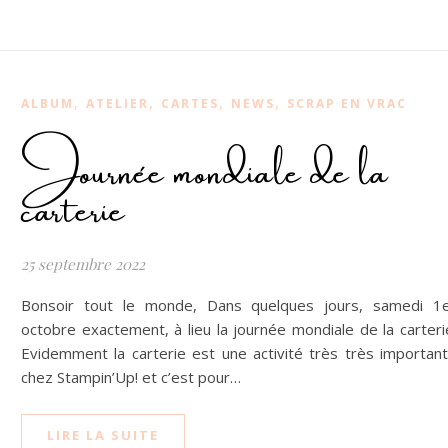
,
,
,
,
ALBUM
ATELIER
CARTES
NEWS
SCRAP EN VRAC
Journée mondiale de la
carterie
25 septembre 2022
Bonsoir tout le monde, Dans quelques jours, samedi 1
octobre exactement, à lieu la journée mondiale de la carteri
Evidemment la carterie est une activité très très importan
chez Stampin’Up! et c’est pour…
LIRE LA SUITE