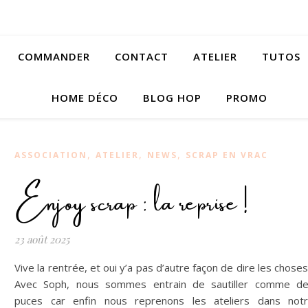
COMMANDER
CONTACT
ATELIER
TUTOS
HOME DÉCO
BLOG HOP
PROMO
,
,
,
ASSOCIATION
ATELIER
NEWS
SCRAP EN VRAC
Enjoy scrap : la reprise !
23 août 2025
Vive la rentrée, et oui y’a pas d’autre façon de dire les choses!
Avec Soph, nous sommes entrain de sautiller comme d
puces car enfin nous reprenons les ateliers dans not