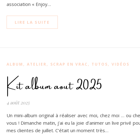
association « Enjoy…
LIRE LA SUITE
,
,
,
,
ALBUM
ATELIER
SCRAP EN VRAC
TUTOS
VIDÉOS
Kit album aout 2025
4 août 2025
Un mini-album original à réaliser avec moi, chez moi … ou ch
vous ! Dimanche matin, j’ai eu la joie d’animer un live privé po
mes clientes de juillet. C’était un moment très…