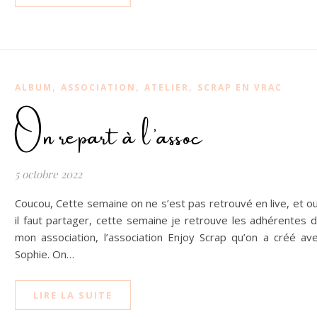
,
,
,
ALBUM
ASSOCIATION
ATELIER
SCRAP EN VRAC
On repart à l’assoc
5 octobre 2022
Coucou, Cette semaine on ne s’est pas retrouvé en live, et ou
il faut partager, cette semaine je retrouve les adhérentes 
mon association, l’association Enjoy Scrap qu’on a créé av
Sophie. On…
LIRE LA SUITE