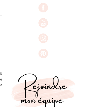
it
ne
nt