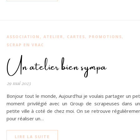
,
,
,
,
ASSOCIATION
ATELIER
CARTES
PROMOTIONS
SCRAP EN VRAC
Un atelier bien sympa
29 mai 2023
Bonjour tout le monde, Aujourd’hui je voulais partager un pet
moment privilégié avec un Group de scrapeuses dans u
petite ville à coté de chez moi. On se retrouve régulièreme
pour réaliser un…
LIRE LA SUITE