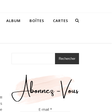
ALBUM
BOÎTES
CARTES
Rechercher
!!
es
E-mail
*
re