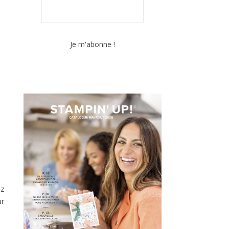
ez
ur