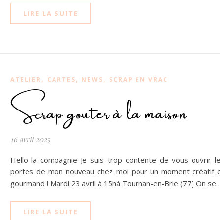
LIRE LA SUITE
,
,
,
ATELIER
CARTES
NEWS
SCRAP EN VRAC
Scrap gouter à la maison
16 avril 2025
Hello la compagnie Je suis trop contente de vous ouvrir l
portes de mon nouveau chez moi pour un moment créatif 
gourmand ! Mardi 23 avril à 15hà Tournan-en-Brie (77) On se
LIRE LA SUITE