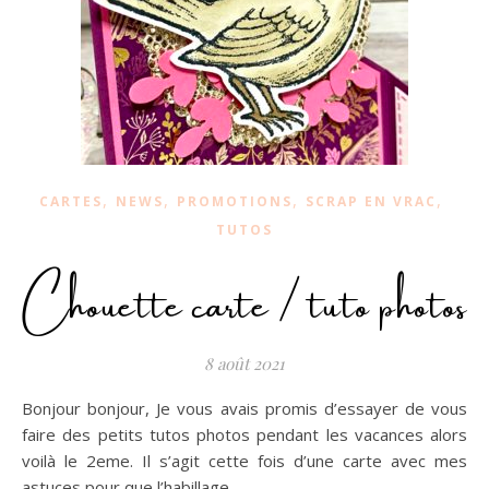
,
,
,
,
CARTES
NEWS
PROMOTIONS
SCRAP EN VRAC
TUTOS
Chouette carte / tuto photos
8 août 2021
Bonjour bonjour, Je vous avais promis d’essayer de vous
faire des petits tutos photos pendant les vacances alors
voilà le 2eme. Il s’agit cette fois d’une carte avec mes
astuces pour que l’habillage…