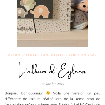
,
,
,
ALBUM
ASSOCIATION
ATELIER
SCRAP EN VRAC
L’album d’Eyleen
27 janvier 2019
Bonjour, bonjouuuuuur
Voilà une version un peu
différente de l’album réalisé lors de la 3ème crop de
l’association qu’on a animée avec Sophie (ici et ici) C’est une