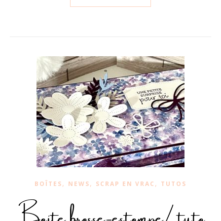
,
,
,
BOÎTES
NEWS
SCRAP EN VRAC
TUTOS
Boite brosse-estompe/ tuto