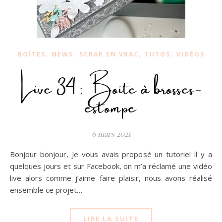
,
,
,
,
BOÎTES
NEWS
SCRAP EN VRAC
TUTOS
VIDÉOS
Live 34 : Boite à brosses-
estompe
6 mars 2021
Bonjour bonjour, Je vous avais proposé un tutoriel il y a
quelques jours et sur Facebook, on m’a réclamé une vidéo
live alors comme j’aime faire plaisir, nous avons réalisé
ensemble ce projet…
LIRE LA SUITE