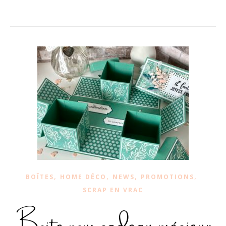
,
,
,
,
BOÎTES
HOME DÉCO
NEWS
PROMOTIONS
SCRAP EN VRAC
Boite pour cadeau précieux