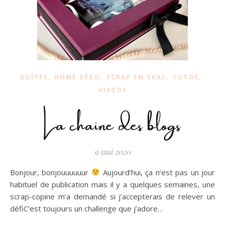
,
,
,
,
BOÎTES
HOME DÉCO
SCRAP EN VRAC
TUTOS
VIDÉOS
La chaine des blogs
9 mai 2020
Bonjour, bonjouuuuuur
Aujourd’hui, ça n’est pas un jour
habituel de publication mais il y a quelques semaines, une
scrap-copine m’a demandé si j’accepterais de relever un
défiC’est toujours un challenge que j’adore…