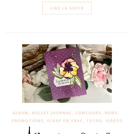
LIRE LA SUITE
,
,
,
,
ALBUM
BULLET JOURNAL
CONCOURS
NEWS
,
,
,
PROMOTIONS
SCRAP EN VRAC
TUTOS
VIDÉOS