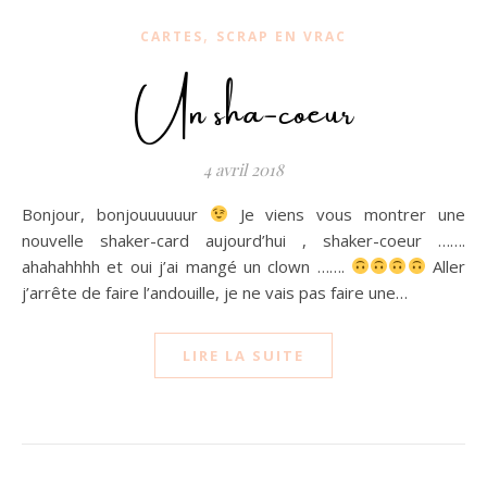
,
CARTES
SCRAP EN VRAC
Un sha-coeur
4 avril 2018
Bonjour, bonjouuuuuur
Je viens vous montrer une
nouvelle shaker-card aujourd’hui , shaker-coeur …….
ahahahhhh et oui j’ai mangé un clown …….
Aller
j’arrête de faire l’andouille, je ne vais pas faire une…
LIRE LA SUITE