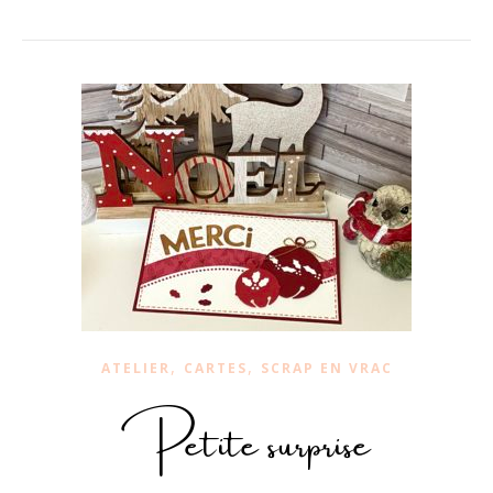
,
,
ATELIER
CARTES
SCRAP EN VRAC
Petite surprise