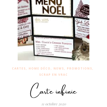
,
,
,
,
CARTES
HOME DÉCO
NEWS
PROMOTIONS
SCRAP EN VRAC
Carte infinie
11 octobre 2020