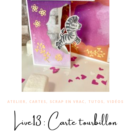
,
,
,
,
ATELIER
CARTES
SCRAP EN VRAC
TUTOS
VIDÉOS
Live13 : Carte tourbillon