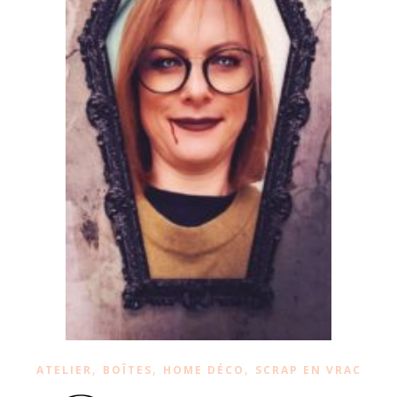
,
,
,
ATELIER
BOÎTES
HOME DÉCO
SCRAP EN VRAC