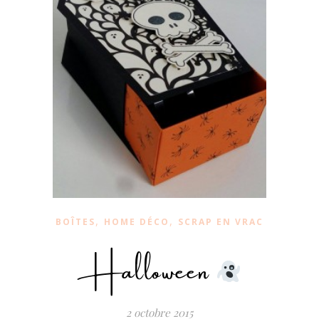
,
,
BOÎTES
HOME DÉCO
SCRAP EN VRAC
Halloween
2 octobre 2015