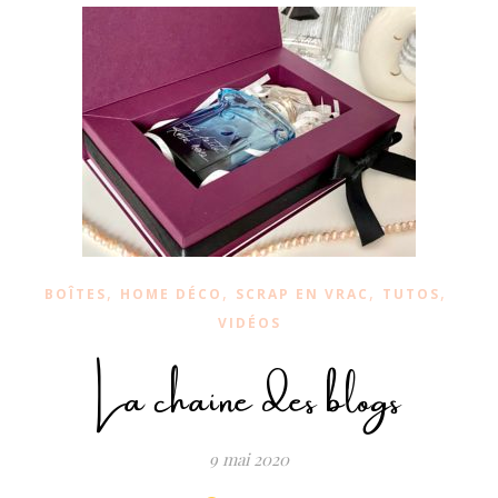
,
,
,
,
BOÎTES
HOME DÉCO
SCRAP EN VRAC
TUTOS
VIDÉOS
La chaine des blogs
9 mai 2020