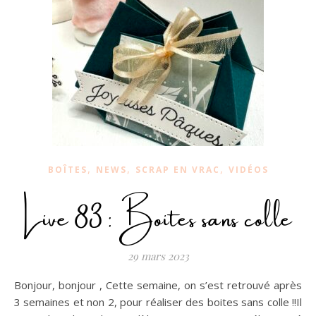
,
,
,
BOÎTES
NEWS
SCRAP EN VRAC
VIDÉOS
Live 83 : Boites sans colle
29 mars 2023
Bonjour, bonjour , Cette semaine, on s’est retrouvé après
3 semaines et non 2, pour réaliser des boites sans colle !!Il