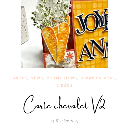
,
,
,
,
CARTES
NEWS
PROMOTIONS
SCRAP EN VRAC
VIDÉOS
Carte chevalet V2
15 février 2023