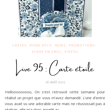
,
,
,
,
CARTES
HOME DÉCO
NEWS
PROMOTIONS
,
SCRAP EN VRAC
VIDÉOS
Live 95 : Carte étoile
16 août 2023
Hellooooooooo, On s’est retrouvé cette semaine pour
réalisé un projet que vous m’avez demandé. L’une d’entre
vous avait vu une adorable carte mais ne réussissait pas à
réaliser, elle m’a donc appelé au…