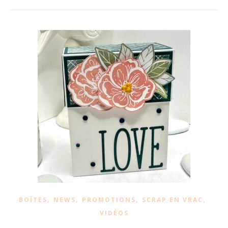
,
,
,
,
BOÎTES
NEWS
PROMOTIONS
SCRAP EN VRAC
VIDÉOS