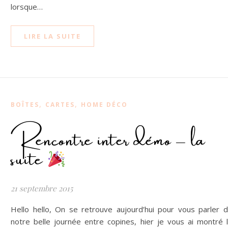
lorsque…
LIRE LA SUITE
,
,
BOÎTES
CARTES
HOME DÉCO
Rencontre inter démo – la
suite
21 septembre 2015
Hello hello, On se retrouve aujourd’hui pour vous parler 
notre belle journée entre copines, hier je vous ai montré 