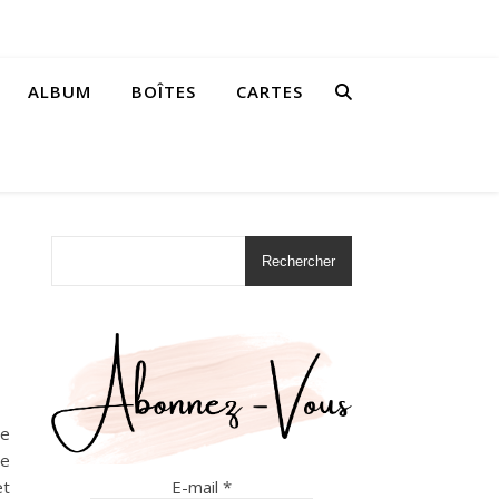
ALBUM
BOÎTES
CARTES
Rechercher
le
de
E-mail
*
et