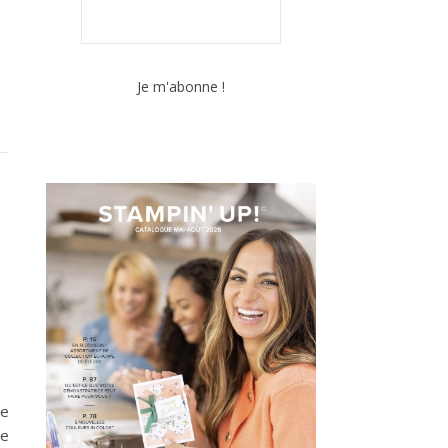
de
le