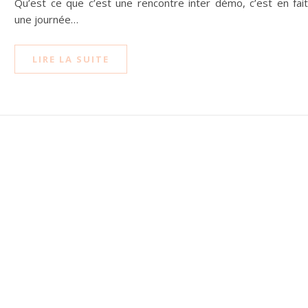
Qu’est ce que c’est une rencontre inter démo, c’est en fai
une journée…
LIRE LA SUITE