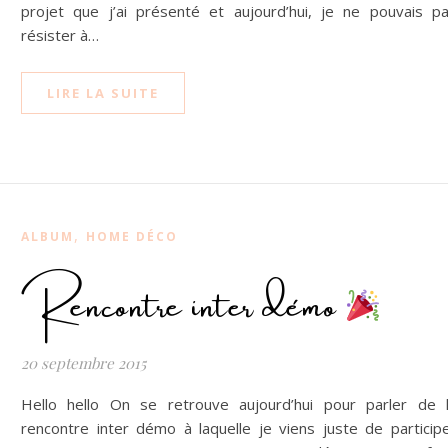
projet que j’ai présenté et aujourd’hui, je ne pouvais p
résister à…
LIRE LA SUITE
,
ALBUM
HOME DÉCO
Rencontre inter démo
20 septembre 2015
Hello hello On se retrouve aujourd’hui pour parler de 
rencontre inter démo à laquelle je viens juste de particip