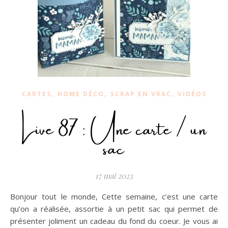
,
,
,
CARTES
HOME DÉCO
SCRAP EN VRAC
VIDÉOS
Live 87 : Une carte / un
sac
17 mai 2023
Bonjour tout le monde, Cette semaine, c’est une carte
qu’on a réalisée, assortie à un petit sac qui permet de
présenter joliment un cadeau du fond du coeur. Je vous ai