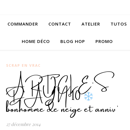
COMMANDER
CONTACT
ATELIER
TUTOS
HOME DÉCO
BLOG HOP
PROMO
SCRAP EN VRAC
ARTICLE’S
DAY N°10
bonhomme de neige et anniv’
27 décembre 2014