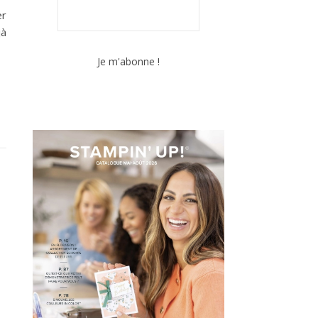
er
jà