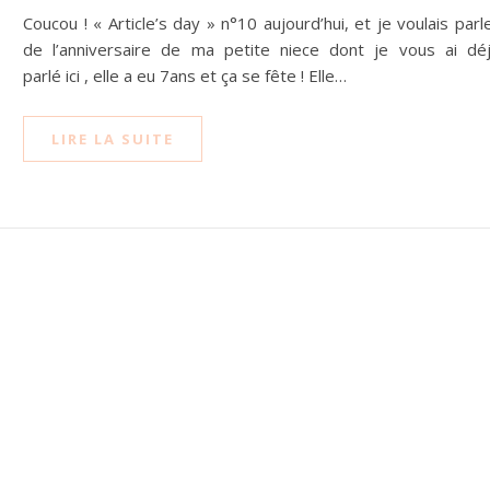
Coucou ! « Article’s day » n°10 aujourd’hui, et je voulais parl
de l’anniversaire de ma petite niece dont je vous ai dé
parlé ici , elle a eu 7ans et ça se fête ! Elle…
LIRE LA SUITE