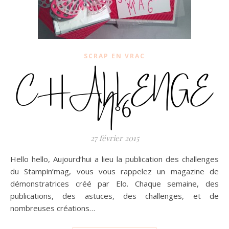
SCRAP EN VRAC
CHALLENGE
N°6
27 février 2015
Hello hello, Aujourd’hui a lieu la publication des challenges
du Stampin’mag, vous vous rappelez un magazine de
démonstratrices créé par Elo. Chaque semaine, des
publications, des astuces, des challenges, et de
nombreuses créations…