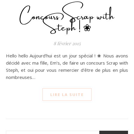
Concours Scrap with
Steph ! ❀
8 février 2015
Hello hello Aujourd’hui est un jour spécial ! ❀ Nous avons
décidé avec ma fille, Em’s, de faire un concours Scrap with
Steph, et oui pour vous remercier d’être de plus en plus
nombreuses…
LIRE LA SUITE