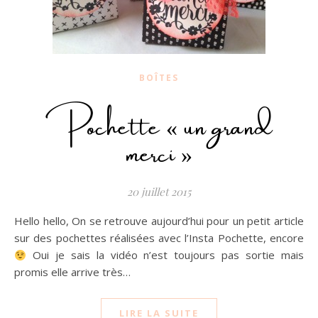
BOÎTES
Pochette « un grand
merci »
20 juillet 2015
Hello hello, On se retrouve aujourd’hui pour un petit article
sur des pochettes réalisées avec l’Insta Pochette, encore
Oui je sais la vidéo n’est toujours pas sortie mais
promis elle arrive très…
LIRE LA SUITE