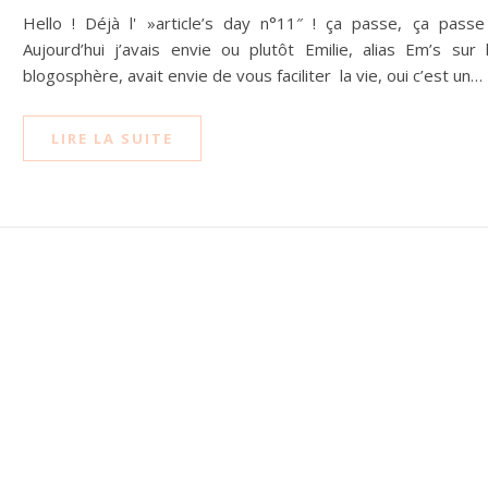
Hello ! Déjà l' »article’s day n°11″ ! ça passe, ça passe
Aujourd’hui j’avais envie ou plutôt Emilie, alias Em’s sur 
blogosphère, avait envie de vous faciliter la vie, oui c’est un…
LIRE LA SUITE