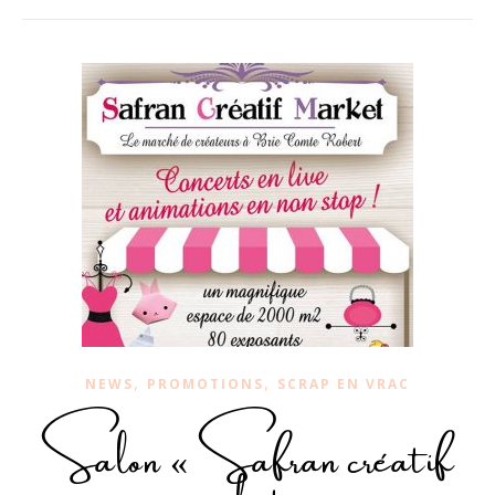
,
,
NEWS
PROMOTIONS
SCRAP EN VRAC
Salon « Safran créatif
market »