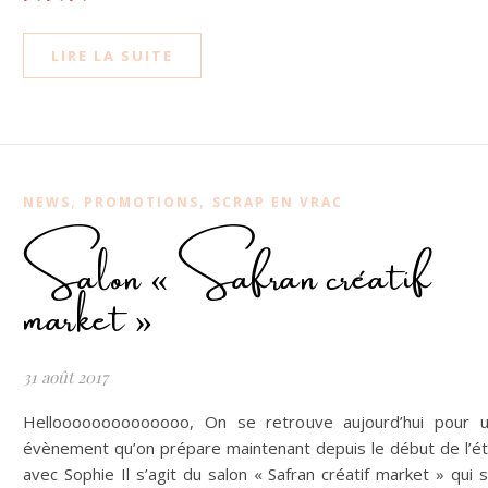
LIRE LA SUITE
,
,
NEWS
PROMOTIONS
SCRAP EN VRAC
Salon « Safran créatif
market »
31 août 2017
Helloooooooooooooo, On se retrouve aujourd’hui pour 
évènement qu’on prépare maintenant depuis le début de l’é
avec Sophie Il s’agit du salon « Safran créatif market » qui 