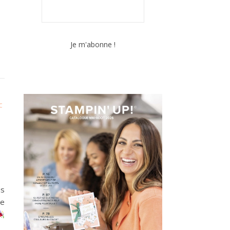
C
us
ue