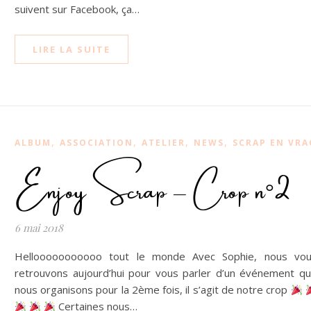
suivent sur Facebook, ça…
LIRE LA SUITE
,
,
,
,
ALBUM
ASSOCIATION
ATELIER
NEWS
SCRAP EN VRA
Enjoy Scrap – Crop n°2
6 mai 2018
Hellooooooooooo tout le monde Avec Sophie, nous vo
retrouvons aujourd’hui pour vous parler d’un événement q
nous organisons pour la 2ème fois, il s’agit de notre crop
Certaines nous…