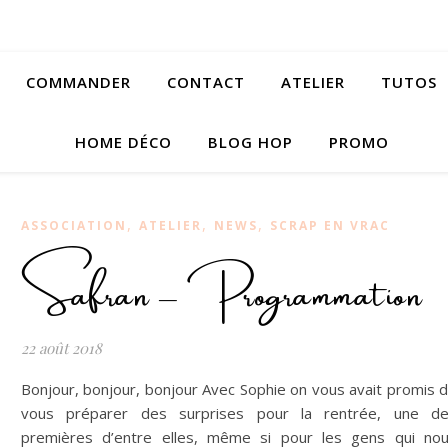
COMMANDER
CONTACT
ATELIER
TUTOS
HOME DÉCO
BLOG HOP
PROMO
,
,
,
ASSOCIATION
ATELIER
NEWS
SCRAP EN VRAC
Safran – Programmation
22 août 2018
Bonjour, bonjour, bonjour Avec Sophie on vous avait promis 
vous préparer des surprises pour la rentrée, une d
premières d’entre elles, même si pour les gens qui no