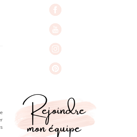
le
er
rs