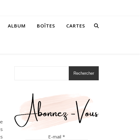
ALBUM
BOÎTES
CARTES
Rechercher
de
es
E-mail
*
us