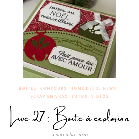
,
,
,
,
BOÎTES
CONCOURS
HOME DÉCO
NEWS
,
,
SCRAP EN VRAC
TUTOS
VIDÉOS
Live 27 : Boite à explosion
4 novembre 2020