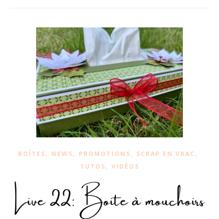
,
,
,
,
BOÎTES
NEWS
PROMOTIONS
SCRAP EN VRAC
,
TUTOS
VIDÉOS
Live 22: Boite à mouchoirs