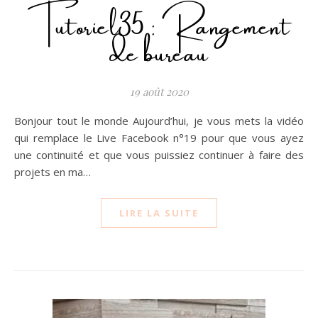
Tutoriel35 : Rangement
de bureau
19 août 2020
Bonjour tout le monde Aujourd’hui, je vous mets la vidéo
qui remplace le Live Facebook n°19 pour que vous ayez
une continuité et que vous puissiez continuer à faire des
projets en ma…
LIRE LA SUITE