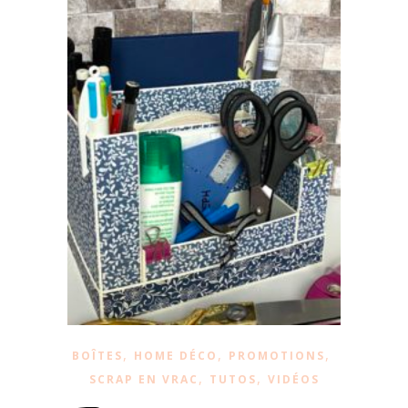
,
,
,
BOÎTES
HOME DÉCO
PROMOTIONS
,
,
SCRAP EN VRAC
TUTOS
VIDÉOS