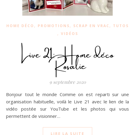
,
,
,
HOME DÉCO
PROMOTIONS
SCRAP EN VRAC
TUTOS
,
VIDÉOS
Live 21: Home déco
Rosalie
9 septembre 2020
Bonjour tout le monde Comme on est reparti sur une
organisation habituelle, voilà le Live 21 avec le lien de la
vidéo postée sur YouTube et les photos qui vous
permettent de visionner…
LIRE LA SUITE