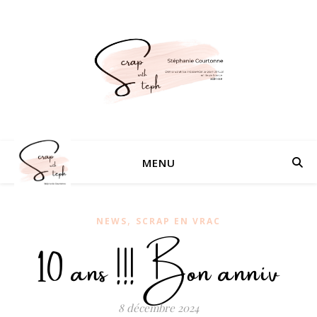
MENU
,
NEWS
SCRAP EN VRAC
10 ans !!! Bon anniv
8 décembre 2024