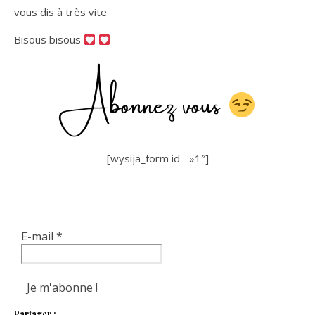
vous dis à très vite
Bisous bisous
Abonnez vous
[wysija_form id= »1″]
E-mail
*
Partager :