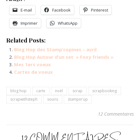
E-mail
Facebook
Pinterest
Imprimer
WhatsApp
Related Posts:
Blog Hop des Stamp’copines – avril
Blog Hop Autour d’un set » Foxy friends »
Mes 1ers voeux
Cartes de voeux
blog hop
carte
noël
scrap
scrapbooking
scrapwithsteph
souris
stampin'up
12 Commentaires
12 COMMENTAIRES