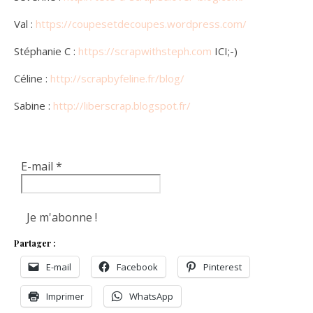
Val :
https://coupesetdecoupes.wordpress.com/
Stéphanie C :
https://scrapwithsteph.com
ICI;-)
Céline :
http://scrapbyfeline.fr/blog/
Sabine :
http://liberscrap.blogspot.fr/
E-mail
*
Partager :
E-mail
Facebook
Pinterest
Imprimer
WhatsApp