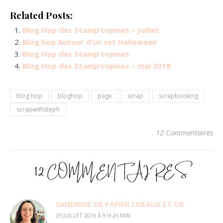
Related Posts:
Blog Hop des Stamp’copines – Juillet
Blog hop Autour d’un set Halloween
Blog Hop des Stamp’copines
Blog Hop des Stamp’copines – mai 2018
blog hop
bloghop
page
scrap
scrapbooking
scrapwithsteph
12 Commentaires
12 COMMENTAIRES
SANDRINE DE PAPIER CISEAUX ET CIE
25 JUILLET 2016 À 9 H 26 MIN