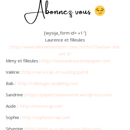
Abonnez vous
[wysija_form id= »1″]
Laurence et filleules
:
http://www.bibichelolotte91.com/2016/07/autour-dun-
set-3/
Mimy et filleules :
http://toutsedireaveclepapier.com
Valérie :
http://val-scrap-et-su.blogspot.fr
Bab :
http://collimage.canalblog.com
Sandrine :
https://papierciseauxetcie.wordpress.com/
Aude :
http://missscrap.com
Sophie :
http://sophenscrap.com
Séverine :
http://tete-a-scrap.su.over-blog.com/