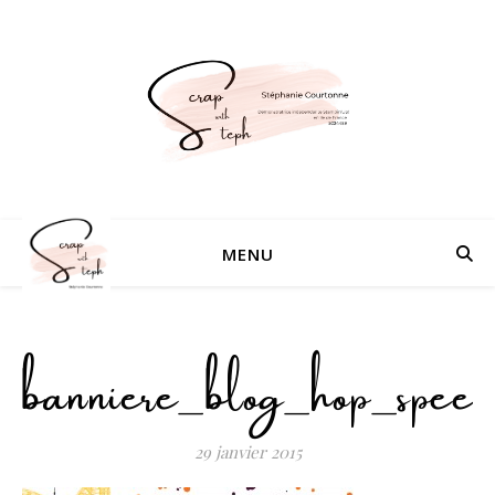
MENU
banniere_blog_hop_speed
29 janvier 2015