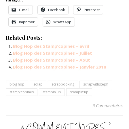
Partager :
E-mail
Facebook
Pinterest
Imprimer
WhatsApp
Related Posts:
Blog Hop des Stamp’copines – avril
Blog Hop des Stamp’copines – Juillet
Blog Hop des Stamp’copines – Aout
Blog Hop des Stamp’copines – Janvier 2018
blog hop
scrap
scrapbooking
scrapwithsteph
stamp'copines
stampin up
stampin'up
6 Commentaires
6 COMMENTAIRES