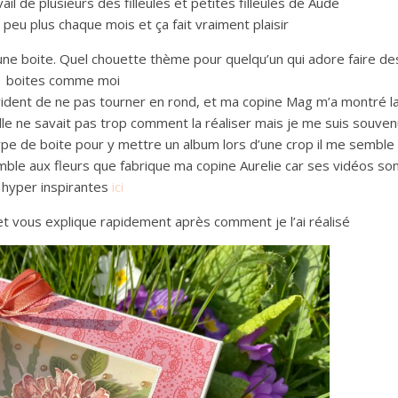
vail de plusieurs des filleules et petites filleules de Aude
peu plus chaque mois et ça fait vraiment plaisir
e une boite. Quel chouette thème pour quelqu’un qui adore faire de
boites comme moi
évident de ne pas tourner en rond, et ma copine Mag m’a montré l
elle ne savait pas trop comment la réaliser mais je me suis souven
 type de boite pour y mettre un album lors d’une crop il me semble
emble aux fleurs que fabrique ma copine Aurelie car ses vidéos so
hyper inspirantes
ici
et vous explique rapidement après comment je l’ai réalisé