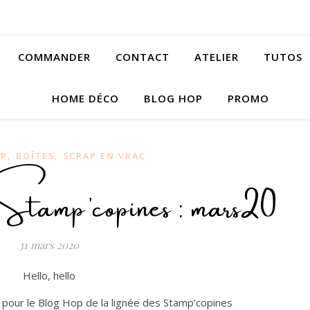
COMMANDER
CONTACT
ATELIER
TUTOS
HOME DÉCO
BLOG HOP
PROMO
,
,
OP
BOÎTES
SCRAP EN VRAC
mp’copines : mars20
31 mars 2020
Hello, hello
i pour le Blog Hop de la lignée des Stamp’copines