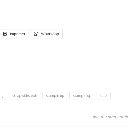
Imprimer
WhatsApp
ng
scrapwithsteph
stampin up
stampin'up
tuto
Aucun commentai