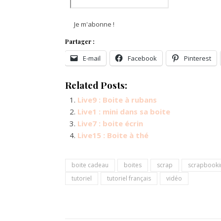
Partager :
E-mail
Facebook
Pinterest
Related Posts:
Live9 : Boite à rubans
Live1 : mini dans sa boite
Live7 : boite écrin
Live15 : Boite à thé
boite cadeau
boites
scrap
scrapbooki
tutoriel
tutoriel français
vidéo