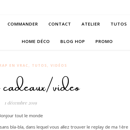
COMMANDER
CONTACT
ATELIER
TUTOS
HOME DÉCO
BLOG HOP
PROMO
,
,
RAP EN VRAC
TUTOS
VIDÉOS
 cadeaux/video
1 décembre 2019
Bonjour tout le monde
 sans bla-bla, dans lequel vous allez trouver le replay de ma 1ère