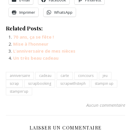
E-mail
Facebook
Pinterest
Imprimer
WhatsApp
Related Posts:
70 ans, ça se fête !
Mise à l’honneur
L’anniversaire de mes nièces
Un très beau cadeau
anniversaire
cadeau
carte
concours
jeu
scrap
scrapbooking
scrapwithsteph
stampin up
stampin'up
Aucun commentaire
LAISSER UN COMMENTAIRE