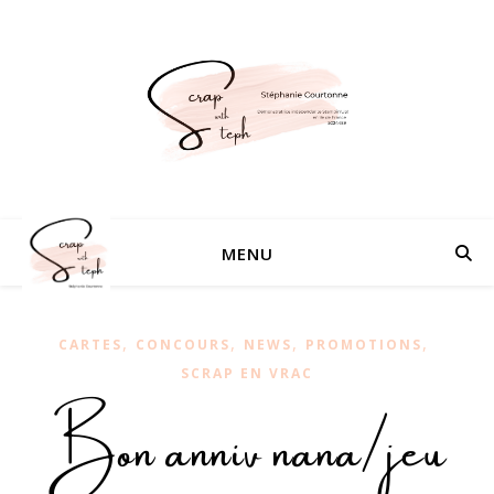
MENU
,
,
,
,
CARTES
CONCOURS
NEWS
PROMOTIONS
SCRAP EN VRAC
Bon anniv nana/jeu