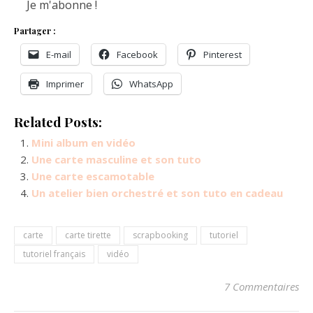
Partager :
E-mail
Facebook
Pinterest
Imprimer
WhatsApp
Related Posts:
Mini album en vidéo
Une carte masculine et son tuto
Une carte escamotable
Un atelier bien orchestré et son tuto en cadeau
carte
carte tirette
scrapbooking
tutoriel
tutoriel français
vidéo
7 Commentaires