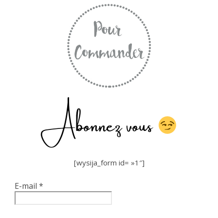
Abonnez vous
[wysija_form id= »1″]
E-mail
*