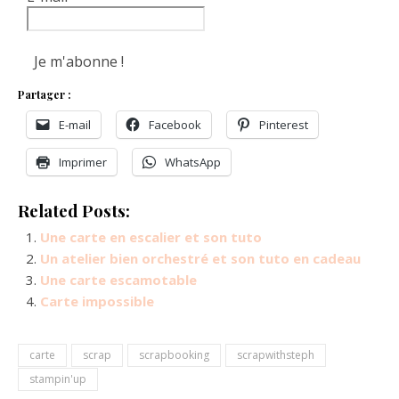
Partager :
E-mail
Facebook
Pinterest
Imprimer
WhatsApp
Related Posts:
Une carte en escalier et son tuto
Un atelier bien orchestré et son tuto en cadeau
Une carte escamotable
Carte impossible
carte
scrap
scrapbooking
scrapwithsteph
stampin'up