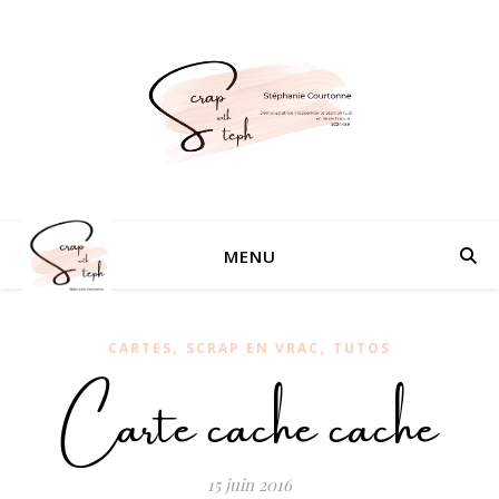
MENU
,
,
CARTES
SCRAP EN VRAC
TUTOS
Carte cache cache
15 juin 2016