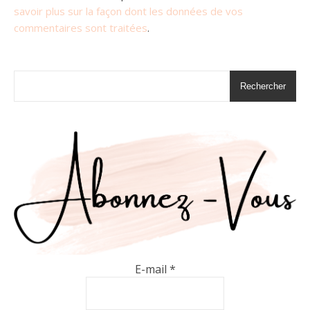
savoir plus sur la façon dont les données de vos
commentaires sont traitées
.
Rechercher
E-mail
*