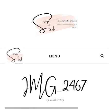
MENU
IMG_2467
23 mai 2025