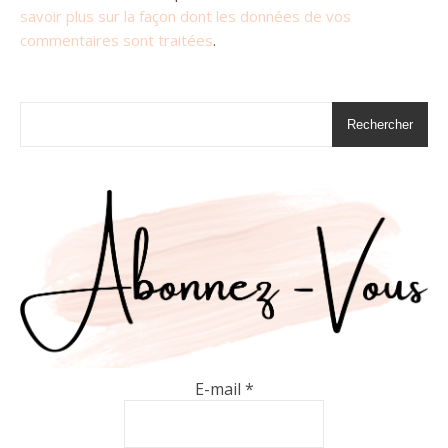
savoir plus sur la façon dont les données de vos
commentaires sont traitées
.
Rechercher
E-mail
*