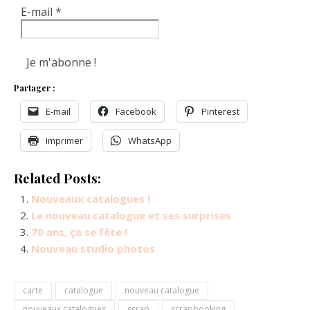
E-mail
*
Partager :
E-mail
Facebook
Pinterest
Imprimer
WhatsApp
Related Posts:
Nouveaux catalogues !
Le nouveau catalogue et ses surprises
70 ans, ça se fête !
Nouveau studio photos
carte
catalogue
nouveau catalogue
nouveaux catalogues
scrap
scrapbooking