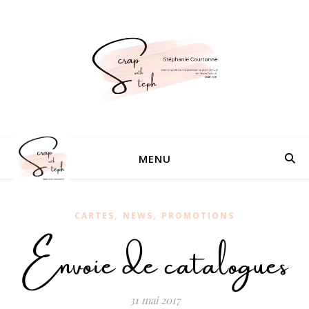
MENU
,
,
CARTES
NEWS
PROMOTIONS
Envoie de catalogues
31 mai 2017