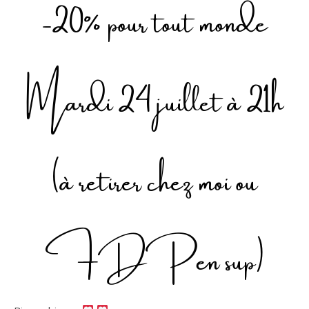
-20% pour tout monde
Mardi 24 juillet à 21h
(à retirer chez moi ou
FDP en sup)