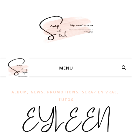
MENU
,
,
,
,
ALBUM
NEWS
PROMOTIONS
SCRAP EN VRAC
TUTOS
EYLEEN