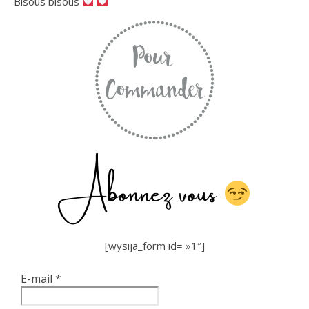
Bisous bisous
Abonnez vous
[wysija_form id= »1″]
E-mail
*