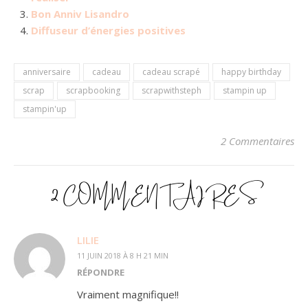
Bon Anniv Lisandro
Diffuseur d’énergies positives
anniversaire
cadeau
cadeau scrapé
happy birthday
scrap
scrapbooking
scrapwithsteph
stampin up
stampin'up
2 Commentaires
2 COMMENTAIRES
LILIE
11 JUIN 2018 À 8 H 21 MIN
RÉPONDRE
Vraiment magnifique!!