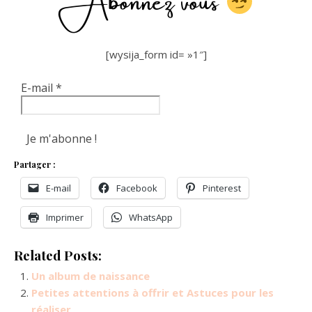
[wysija_form id= »1″]
E-mail
*
Partager :
E-mail
Facebook
Pinterest
Imprimer
WhatsApp
Related Posts:
Un album de naissance
Petites attentions à offrir et Astuces pour les
réaliser