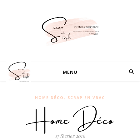
MENU
,
HOME DÉCO
SCRAP EN VRAC
Home Déco
17 février 2016