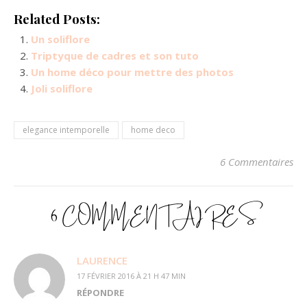
Related Posts:
Un soliflore
Triptyque de cadres et son tuto
Un home déco pour mettre des photos
Joli soliflore
elegance intemporelle
home deco
6 Commentaires
6 COMMENTAIRES
LAURENCE
17 FÉVRIER 2016 À 21 H 47 MIN
RÉPONDRE