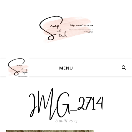
MENU
IMG_2714
6 août 2023