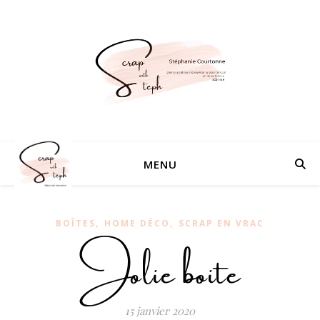
MENU
,
,
BOÎTES
HOME DÉCO
SCRAP EN VRAC
Jolie boite
15 janvier 2020