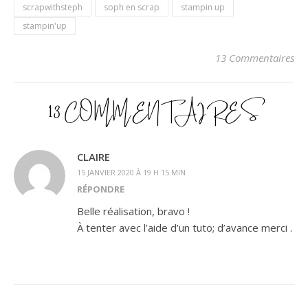
scrapwithsteph
soph en scrap
stampin up
stampin'up
13 Commentaires
13 COMMENTAIRES
CLAIRE
15 JANVIER 2020 À 19 H 15 MIN
RÉPONDRE
Belle réalisation, bravo !
À tenter avec l’aide d’un tuto; d’avance merci .