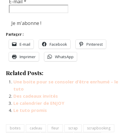
E-mail
*
Partager :
E-mail
Facebook
Pinterest
Imprimer
WhatsApp
Related Posts:
Une boite pour se consoler d’être enrhumé – le
tuto
Des cadeaux invités
Le calendrier de ENJOY
Le tuto promis
boites
cadeau
fleur
scrap
scrapbooking