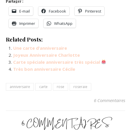
Partager :
E-mail
Facebook
Pinterest
Imprimer
WhatsApp
Related Posts:
Une carte d’anniversaire
Joyeux Anniversaire Charlotte
Carte spéciale anniversaire très spécial
Très bon anniversaire Cécile
anniversaire
carte
rose
roseraie
6 Commentaires
6 COMMENTAIRES