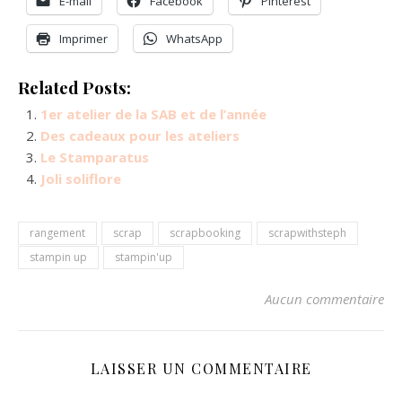
E-mail
Facebook
Pinterest
Imprimer
WhatsApp
Related Posts:
1er atelier de la SAB et de l’année
Des cadeaux pour les ateliers
Le Stamparatus
Joli soliflore
rangement
scrap
scrapbooking
scrapwithsteph
stampin up
stampin'up
Aucun commentaire
LAISSER UN COMMENTAIRE