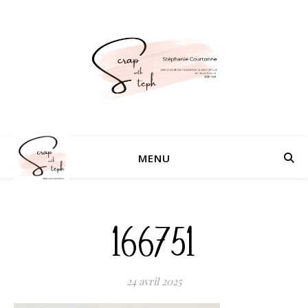
MENU
166751
24 avril 2025