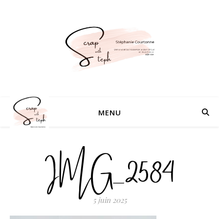
MENU
IMG_2584
5 juin 2025