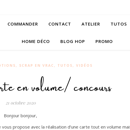
COMMANDER
CONTACT
ATELIER
TUTOS
HOME DÉCO
BLOG HOP
PROMO
,
,
,
OTIONS
SCRAP EN VRAC
TUTOS
VIDÉOS
te en volume/ concours
21 octobre 2020
Bonjour bonjour,
e vous propose avec la réalisation d’une carte tout en volume mai