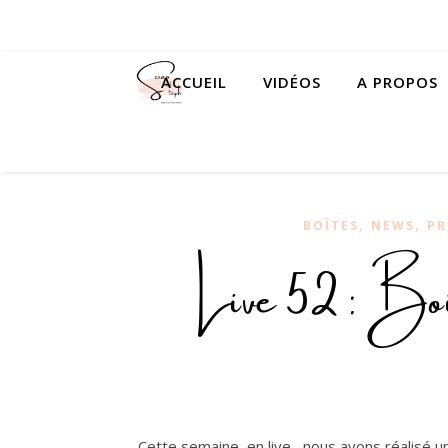
ACCUEIL
VIDÉOS
A PROPOS
,
,
BOÎTES
NEWS
P
Live 52 : Boi
Cette semaine, en live , nous avons réalisé u