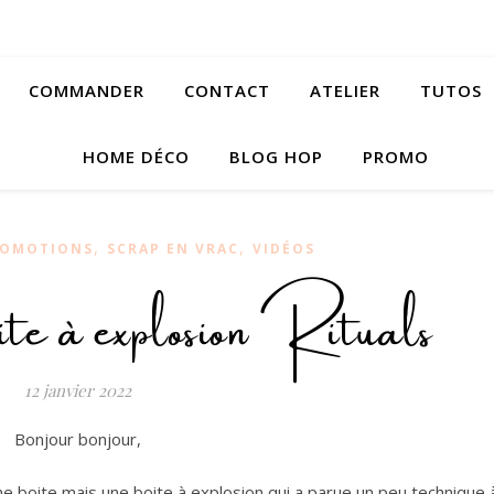
COMMANDER
CONTACT
ATELIER
TUTOS
HOME DÉCO
BLOG HOP
PROMO
,
,
ROMOTIONS
SCRAP EN VRAC
VIDÉOS
te à explosion Rituals
12 janvier 2022
Bonjour bonjour,
ne boite mais une boite à explosion qui a parue un peu technique 