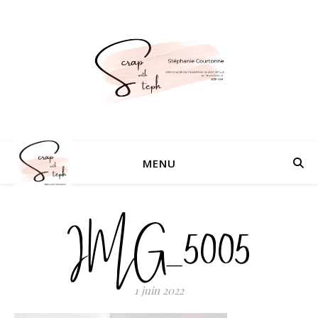
MENU
IMG_5005
1 juin 2022