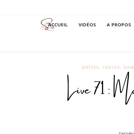
ACCUEIL
VIDÉOS
A PROPOS
,
,
BOÎTES
CARTES
HOM
Live 71 : M
J’espèr