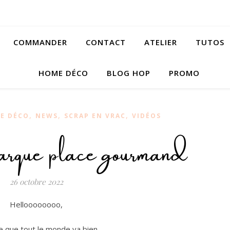
COMMANDER
CONTACT
ATELIER
TUTOS
HOME DÉCO
BLOG HOP
PROMO
,
,
,
E DÉCO
NEWS
SCRAP EN VRAC
VIDÉOS
arque place gourmand
26 octobre 2022
Helloooooooo,
e que tout le monde va bien.