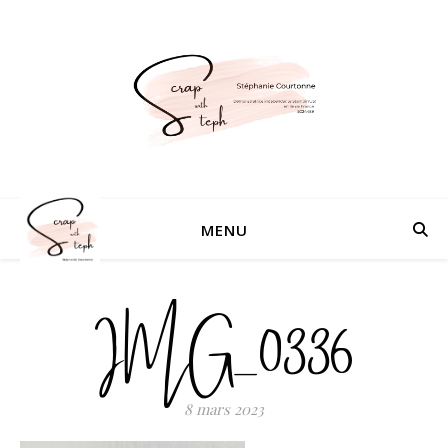
MENU
IMG_0336
8 mars 2023