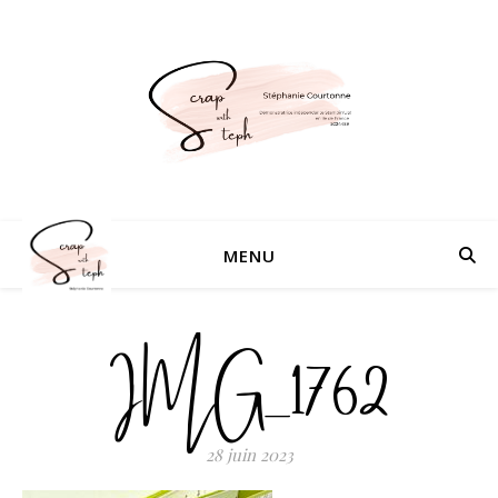
MENU
IMG_1762
28 juin 2023